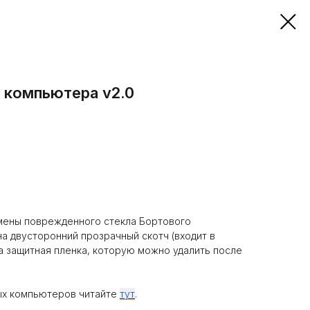
 компьютера v2.0
амены поврежденного стекла Бортового
на двусторонний прозрачный скотч (входит в
на защитная пленка, которую можно удалить после
ых компьютеров читайте
тут
.